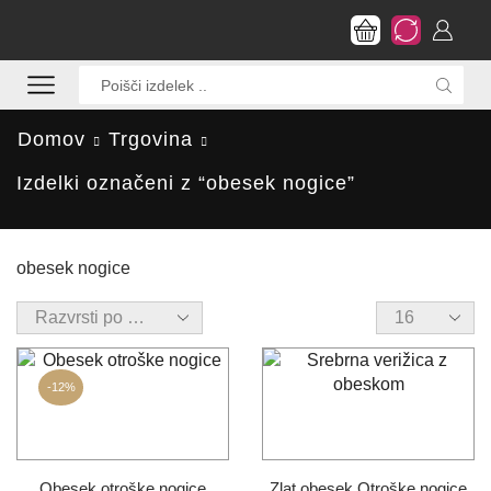
Search
input
Domov
Trgovina
Izdelki označeni z “obesek nogice”
obesek nogice
Products
per
page
-
12%
Obesek otroške nogice
Zlat obesek Otroške nogice