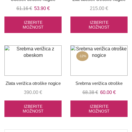
Izvirna
Trenutna
61.16
€
53.90
€
215.00
€
cena
cena
je
je:
IZBERITE
IZBERITE
MOŽNOST
MOŽNOST
bila:
53.90 €.
61.16 €.
-
12%
Zlata verižica otroške nogice
Srebrna verižica otroške
nogice
Izvirna
Trenutn
390.00
€
68.38
€
60.00
€
cena
cena
je
je:
IZBERITE
IZBERITE
MOŽNOST
MOŽNOST
bila:
60.00 €
68.38 €.