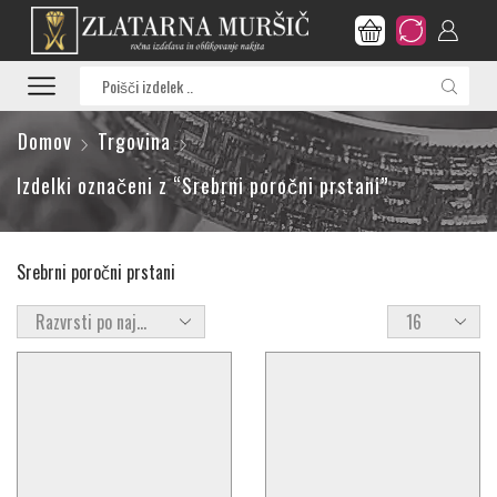
Search
input
Domov
Trgovina
Izdelki označeni z “Srebrni poročni prstani”
Srebrni poročni prstani
Products
per
page