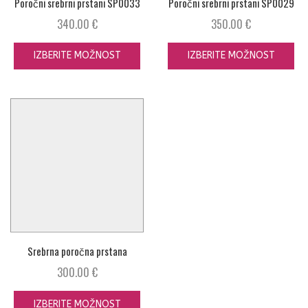
Poročni srebrni prstani SP0033
Poročni srebrni prstani SP0029
340.00
€
350.00
€
IZBERITE MOŽNOST
IZBERITE MOŽNOST
Srebrna poročna prstana
SP0028
300.00
€
IZBERITE MOŽNOST