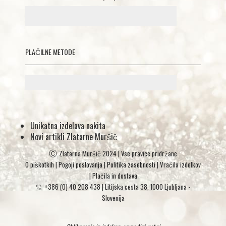
PLAČILNE METODE
Unikatna izdelava nakita
Novi artikli Zlatarne Muršič
Ⓒ
Zlatarna Muršič 2024 | Vse pravice pridržane
O piškotkih
|
Pogoji poslovanja
|
Politika zasebnosti
| Vračila izdelkov
|
Plačila in dostava
+386 (0) 40 208 438
|
Litijska cesta 38, 1000 Ljubljana -
Slovenija