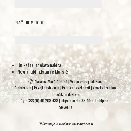
PLAČILNE METODE
Unikatna izdelava nakita
Novi artikli Zlatarne Muršič
Ⓒ
Zlatarna Muršič 2024 | Vse pravice pridržane
O piškotkih
|
Pogoji poslovanja
|
Politika zasebnosti
| Vračila izdelkov
|
Plačila in dostava
+386 (0) 40 208 438
|
Litijska cesta 38, 1000 Ljubljana -
Slovenija
Oblikovanje in izdelava:
www.digi-net.si