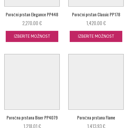
Poročni prstan Elegance PP448
Poročni prstan Classic PP178
2,270.00
€
1,420.00
€
IZBERITE MOŽNOST
IZBERITE MOŽNOST
Poročna prstana Biser PP4079
Poročna prstana Flame
1,218.01
€
1,413.93
€