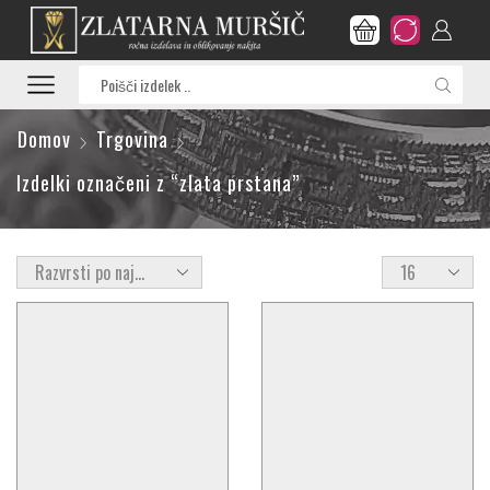
Search
input
Domov
Trgovina
Izdelki označeni z “zlata prstana”
Products
per
page