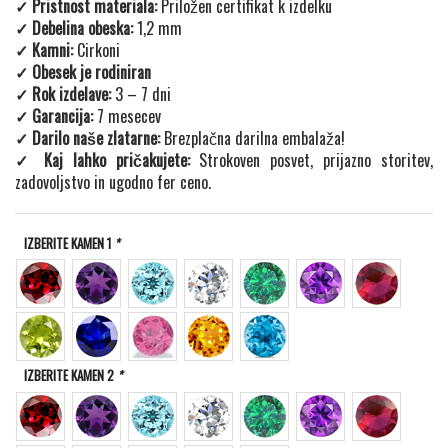
✓ Pristnost materiala:
Priložen certifikat k izdelku
✓ Debelina obeska:
1,2 mm
✓ Kamni:
Cirkoni
✓ Obesek je rodiniran
✓ Rok izdelave:
3 – 7 dni
✓ Garancija:
7 mesecev
✓ Darilo naše zlatarne:
Brezplačna darilna embalaža!
✓ Kaj lahko pričakujete:
Strokoven posvet, prijazno storitev,
zadovoljstvo in ugodno fer ceno.
IZBERITE KAMEN 1
*
IZBERITE KAMEN 2
*