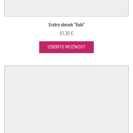
Srebrn obesek “Babi”
91.30
€
IZBERITE MOŽNOST