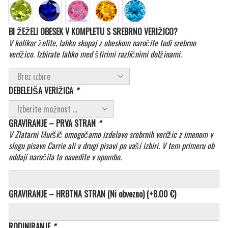
BI ŽEŽELI OBESEK V KOMPLETU S SREBRNO VERIŽICO?
V kolikor želite, lahko skupaj z obeskom naročite tudi srebrno
verižico. Izbirate lahko med štirimi različnimi dolžinami.
DEBELEJŠA VERIŽICA
*
GRAVIRANJE – PRVA STRAN
*
V Zlatarni Muršič omogočamo izdelavo srebrnih verižic z imenom v
slogu pisave Carrie ali v drugi pisavi po vaši izbiri. V tem primeru ob
oddaji naročila to navedite v opombo.
GRAVIRANJE – HRBTNA STRAN (Ni obvezno)
(+
8.00
€
)
RODINIRANJE
*