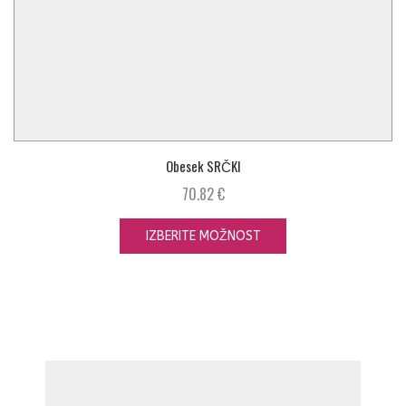
Obesek SRČKI
70.82
€
IZBERITE MOŽNOST