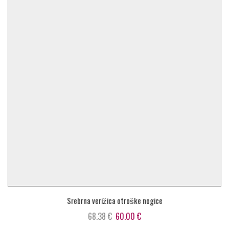
Srebrna verižica otroške nogice
Izvirna
Trenutna
68.38
€
60.00
€
cena
cena