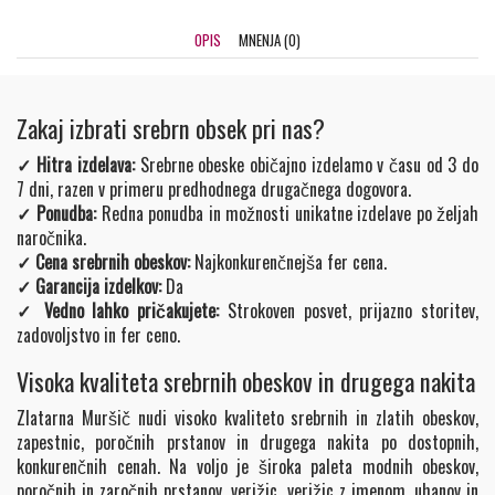
OPIS
MNENJA (0)
Zakaj izbrati srebrn obsek pri nas?
✓ Hitra izdelava:
Srebrne obeske običajno izdelamo v času od 3 do
7 dni, razen v primeru predhodnega drugačnega dogovora.
✓ Ponudba:
Redna ponudba in možnosti unikatne izdelave po željah
naročnika.
✓ Cena srebrnih obeskov:
Najkonkurenčnejša fer cena.
✓ Garancija izdelkov:
Da
✓ Vedno lahko pričakujete:
Strokoven posvet, prijazno storitev,
zadovoljstvo in fer ceno.
Visoka kvaliteta srebrnih obeskov in drugega nakita
Zlatarna Muršič nudi visoko kvaliteto srebrnih in zlatih obeskov,
zapestnic, poročnih prstanov in drugega nakita po dostopnih,
konkurenčnih cenah. Na voljo je široka paleta modnih obeskov,
poročnih in zaročnih prstanov, verižic, verižic z imenom, uhanov in