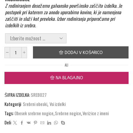
Z rodiniranjem dosežemo galvansko površinsko zaščito izdelka. Je
postopek pri katerem za anodo uporabimo kovino, ki je namenjena
zaščiti in služi kot prevleka. Izbor rodiniranja priporočamo pri
izdelkih iz srebra.
DODAJ V KOŠARICO
Obesek
Otroške
ALI
nogice
z
NA BLAGAJNO
dvema
kamnoma
količina
ŠIFRA IZDELKA:
SREB027
Kategoriji
Srebrni obeski
,
Vsi izdelki
Tags:
Obesek srebrne nogice
,
Srebrne nogice
,
Verižice z imeni
Deli: