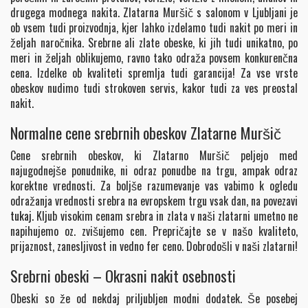
drugega modnega nakita. Zlatarna Muršič s salonom v Ljubljani je
ob vsem tudi proizvodnja, kjer lahko izdelamo tudi nakit po meri in
željah naročnika. Srebrne ali zlate obeske, ki jih tudi unikatno, po
meri in željah oblikujemo, ravno tako odraža povsem konkurenčna
cena. Izdelke ob kvaliteti spremlja tudi garancija! Za vse vrste
obeskov nudimo tudi strokoven servis, kakor tudi za ves preostal
nakit.
Normalne cene srebrnih obeskov Zlatarne Muršič
Cene srebrnih obeskov, ki Zlatarno Muršič peljejo med
najugodnejše ponudnike, ni odraz ponudbe na trgu, ampak odraz
korektne vrednosti. Za boljše razumevanje vas vabimo k ogledu
odražanja vrednosti srebra na evropskem trgu vsak dan, na povezavi
tukaj.
Kljub visokim cenam srebra in zlata v naši zlatarni umetno ne
napihujemo oz. zvišujemo cen. Prepričajte se v našo kvaliteto,
prijaznost, zanesljivost in vedno fer ceno. Dobrodošli v naši zlatarni!
Srebrni obeski – Okrasni nakit osebnosti
Obeski so že od nekdaj priljubljen modni dodatek. Še posebej