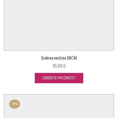
Srebrna verižica SRČKI
85.00
€
IZBERITE MOŽNOST
-
10%