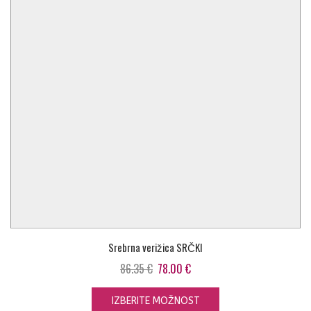
Srebrna verižica SRČKI
Izvirna
Trenutna
86.35
€
78.00
€
cena
cena
je
je:
IZBERITE MOŽNOST