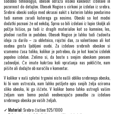
sodobno tehnologijo, obesek odraža visoko kakovost izdelave in
pozornost do detajlov. Obesek Nogice s cirkoni je izdelan iz srebra.
Srebrni obeski sodijo med okrasni nakit s katerim lahko povdarimo
tudi namen zaradi katerega ga nosimo. Obeski so kot modni
dodatki poznani že od nekdaj. Sprva so bili izdelani iz lupin školjk ali
polžje hišice, pa tudi iz drugih materialov kot so kamnine, les,
plodovi rastlin in podobno. Obesek Nogice je lahko tudi čudovita
ideja za darilo – za obletnico, rojstni dan, za valentinovo ali kot
osebna gesta ljubljeni osebi. Za izdelavo srebrnih obeskov si
vzamemo časa toliko, kolikor je potrebno, da je kot končni izdelek
popolno izdelan. Želimo si, da boste s svojim obeskom povsem
zadovoljni. Če imate kakršna koli vprašanja nas pokličite, nam
pišite ali dodajte ob naročilu v komentar.
V kolikor v naši spletni trgovini niste našli obliko srebrnega obeska,
ki bi vam ustrezala, nam lahko pošljete opis svojih želja oziroma
sliko obeska, ki ga iščete. V kolikor bomo lahko ustregli vašim
željam vam bomo poslali neobvezujočo ponudbo za izdelavo
srebrnega obeska po vaših željah.
✓ Material:
Srebro čistine 925/1000