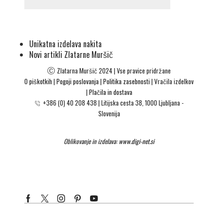
Unikatna izdelava nakita
Novi artikli Zlatarne Muršič
Ⓒ
Zlatarna Muršič 2024 | Vse pravice pridržane
O piškotkih
|
Pogoji poslovanja
|
Politika zasebnosti
| Vračila izdelkov
|
Plačila in dostava
+386 (0) 40 208 438
|
Litijska cesta 38, 1000 Ljubljana -
Slovenija
Oblikovanje in izdelava:
www.digi-net.si
Facebook
Twitter
Instagram
Pinterest
Youtube