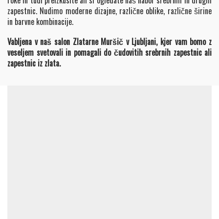
roke in tudi preizkusite ali si ogledate naš nabor srebrnih in drugih
zapestnic. Nudimo moderne dizajne, različne oblike, različne širine
in barvne kombinacije.
Vabljena v naš salon Zlatarne Muršič v Ljubljani, kjer vam bomo z
veseljem svetovali in pomagali do čudovitih srebrnih zapestnic ali
zapestnic iz zlata.