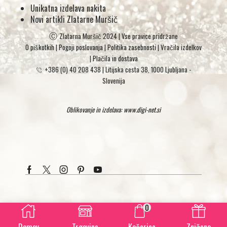
Unikatna izdelava nakita
Novi artikli Zlatarne Muršič
Ⓒ
Zlatarna Muršič 2024 | Vse pravice pridržane
O piškotkih
|
Pogoji poslovanja
|
Politika zasebnosti
| Vračila izdelkov
|
Plačila in dostava
+386 (0) 40 208 438
|
Litijska cesta 38, 1000 Ljubljana -
Slovenija
Oblikovanje in izdelava:
www.digi-net.si
Facebook
Twitter
Instagram
Pinterest
Youtube
0