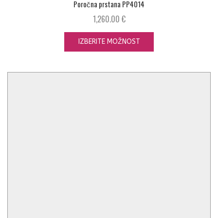
Poročna prstana PP4014
1,260.00
€
IZBERITE MOŽNOST