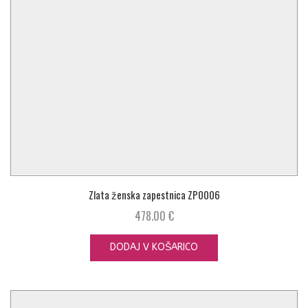
Zlata ženska zapestnica ZP0006
478.00
€
DODAJ V KOŠARICO