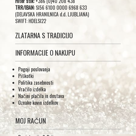
Hiter stik:
+386 (0)40 208 438
TRR/IBAN:
SI56 6100 0000 6968 633
(DELAVSKA HRANILNICA d.d. LJUBLJANA)
SWIFT: HDELSI22
ZLATARNA S TRADICIJO
INFORMACIJE O NAKUPU
Pogoji poslovanja
Piškotki
Politika zasebnosti
Vračilo izdelka
Načini plačila in dostava
Oznake kovin izdelkov
MOJ RAČUN