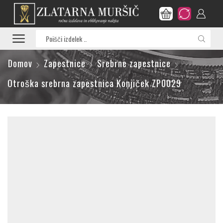
Search
input
Domov
Zapestnice
Srebrne zapestnice
Otroška srebrna zapestnica Konjiček ZP0029