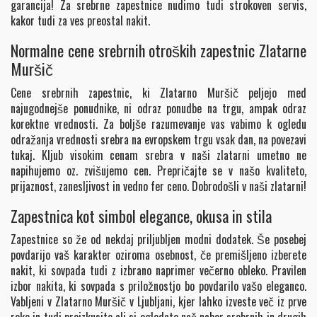
garancija! Za srebrne zapestnice nudimo tudi strokoven servis,
kakor tudi za ves preostal nakit.
Normalne cene srebrnih otroških zapestnic Zlatarne
Muršič
Cene srebrnih zapestnic, ki Zlatarno Muršič peljejo med
najugodnejše ponudnike, ni odraz ponudbe na trgu, ampak odraz
korektne vrednosti. Za boljše razumevanje vas vabimo k ogledu
odražanja vrednosti srebra na evropskem trgu vsak dan, na povezavi
tukaj.
Kljub visokim cenam srebra v naši zlatarni umetno ne
napihujemo oz. zvišujemo cen. Prepričajte se v našo kvaliteto,
prijaznost, zanesljivost in vedno fer ceno. Dobrodošli v naši zlatarni!
Zapestnica kot simbol elegance, okusa in stila
Zapestnice so že od nekdaj priljubljen modni dodatek. Še posebej
povdarijo vaš karakter oziroma osebnost, če premišljeno izberete
nakit, ki sovpada tudi z izbrano naprimer večerno obleko. Pravilen
izbor nakita, ki sovpada s priložnostjo bo povdarilo vašo eleganco.
Vabljeni v Zlatarno Muršič v Ljubljani, kjer lahko izveste več iz prve