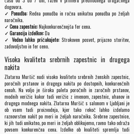
času od 3 do 7 dni, razen v primeru predhodnega drugačnega
dogovora.
✓ Ponudba:
Redna ponudba in ročna unikatna ponudba po željah
naročnika.
✓ Cena zapestnic:
Najkonkurenčnejša fer cena.
✓ Garancija izdelkov:
Da
✓ Vedno lahko pričakujete:
Strokoven posvet, prijazno storitev,
zadovoljstvo in fer ceno.
Visoka kvaliteta srebrnih zapestnic in drugega
nakita
Zlatarna Muršič nudi visoko kvaliteto srebrnih ženskih zapestnic,
poročnih prstanov in drugega nakita po dostopnih, konkurenčnih
cenah. Na voljo je široka paleta poročnih in zaročnih prstanov,
modnih verižic kakor tudi verižic z imenom, zapestnic, uhanov in
drugega modnega nakita. Zlatarna Muršič s salonom v Ljubljani je
ob vsem tudi proizvodnja, kjer tako rekoč lahko izdelamo
raznovrsten nakit po meri in željah naročnika. Srebrne zapestnice,
ki jih tudi unikatno, po meri in željah oblikujemo, ravno tako odraža
povsem konkurenčna cena. Izdelke ob kvaliteti spremlja tudi