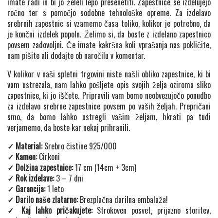
imate radi in bi jo želeli lepo presenetiti. Zapestnice se izdelujejo
ročno ter s pomočjo sodobne tehnološke opreme. Za izdelavo
srebrnih zapestnic si vzamemo časa toliko, kolikor je potrebno, da
je končni izdelek popoln. Želimo si, da boste z izdelano zapestnico
povsem zadovoljni. Če imate kakršna koli vprašanja nas pokličite,
nam pišite ali dodajte ob naročilu v komentar.
V kolikor v naši spletni trgovini niste našli obliko zapestnice, ki bi
vam ustrezala, nam lahko pošljete opis svojih želja oziroma sliko
zapestnice, ki jo iščete. Pripravili vam bomo neobvezujočo ponudbo
za izdelavo srebrne zapestnice povsem po vaših željah. Prepričani
smo, da bomo lahko ustregli vašim željam, hkrati pa tudi
verjamemo, da boste kar nekaj prihranili.
✓ Material:
Srebro čistine 925/000
✓ Kamen:
Cirkoni
✓ Dolžina zapestnice:
17 cm (14cm + 3cm)
✓ Rok izdelave:
3 – 7 dni
✓ Garancija:
1 leto
✓ Darilo naše zlatarne:
Brezplačna darilna embalaža!
✓ Kaj lahko pričakujete:
Strokoven posvet, prijazno storitev,