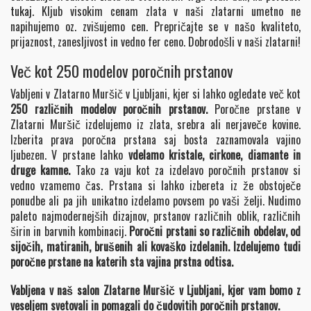
tukaj.
Kljub visokim cenam zlata v naši zlatarni umetno ne
napihujemo oz. zvišujemo cen. Prepričajte se v našo kvaliteto,
prijaznost, zanesljivost in vedno fer ceno. Dobrodošli v naši zlatarni!
Več kot 250 modelov poročnih prstanov
Vabljeni v Zlatarno Muršič v Ljubljani, kjer si lahko ogledate več kot
250 različnih modelov poročnih prstanov.
Poročne prstane v
Zlatarni Muršič izdelujemo iz zlata, srebra ali nerjaveče kovine.
Izberita prava poročna prstana saj bosta zaznamovala vajino
ljubezen. V prstane lahko
vdelamo kristale, cirkone, diamante in
druge kamne.
Tako za vaju kot za izdelavo poročnih prstanov si
vedno vzamemo čas. Prstana si lahko izbereta iz že obstoječe
ponudbe ali pa jih unikatno izdelamo povsem po vaši želji. Nudimo
paleto najmodernejših dizajnov, prstanov različnih oblik, različnih
širin in barvnih kombinacij.
Poročni prstani so različnih obdelav, od
sijočih, matiranih, brušenih ali kovaško izdelanih.
Izdelujemo tudi
poročne
prstane na katerih sta vajina prstna odtisa.
Vabljena v naš salon Zlatarne Muršič v Ljubljani, kjer vam bomo z
veseljem svetovali in pomagali do čudovitih poročnih prstanov.