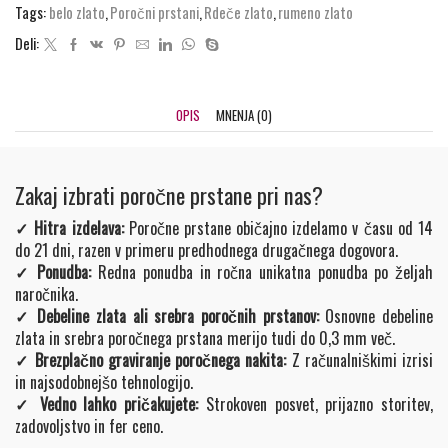
Tags:
belo zlato
,
Poročni prstani
,
Rdeče zlato
,
rumeno zlato
Deli:
OPIS
MNENJA (0)
Zakaj izbrati poročne prstane pri nas?
✓ Hitra izdelava:
Poročne prstane običajno izdelamo v času od 14
do 21 dni, razen v primeru predhodnega drugačnega dogovora.
✓ Ponudba:
Redna ponudba in ročna unikatna ponudba po željah
naročnika.
✓ Debeline zlata ali srebra poročnih prstanov:
Osnovne debeline
zlata in srebra poročnega prstana merijo tudi do 0,3 mm več.
✓ Brezplačno graviranje poročnega nakita:
Z računalniškimi izrisi
in najsodobnejšo tehnologijo.
✓ Vedno lahko pričakujete:
Strokoven posvet, prijazno storitev,
zadovoljstvo in fer ceno.