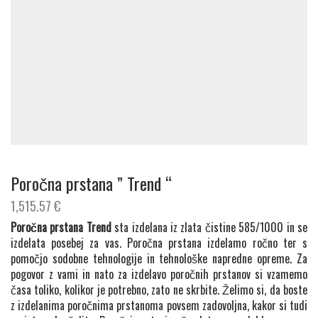
Poročna prstana ” Trend “
1,515.57
€
Poročna prstana Trend
sta izdelana iz zlata čistine 585/1000 in se
izdelata posebej za vas. Poročna prstana izdelamo ročno ter s
pomočjo sodobne tehnologije in tehnološke napredne opreme. Za
pogovor z vami in nato za izdelavo poročnih prstanov si vzamemo
časa toliko, kolikor je potrebno, zato ne skrbite. Želimo si, da boste
z izdelanima poročnima prstanoma povsem zadovoljna, kakor si tudi