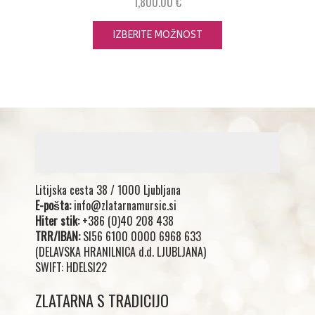
1,800.00
€
IZBERITE MOŽNOST
Litijska cesta 38 / 1000 Ljubljana
E-pošta:
info@zlatarnamursic.si
Hiter stik:
+386 (0)40 208 438
TRR/IBAN:
SI56 6100 0000 6968 633
(DELAVSKA HRANILNICA d.d. LJUBLJANA)
SWIFT: HDELSI22
ZLATARNA S TRADICIJO