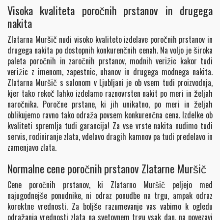
Visoka kvaliteta poročnih prstanov in drugega
nakita
Zlatarna Muršič nudi visoko kvaliteto izdelave poročnih prstanov in
drugega nakita po dostopnih konkurenčnih cenah. Na voljo je široka
paleta poročnih in zaročnih prstanov, modnih verižic kakor tudi
verižic z imenom, zapestnic, uhanov in drugega modnega nakita.
Zlatarna Muršič s salonom v Ljubljani je ob vsem tudi proizvodnja,
kjer tako rekoč lahko izdelamo raznovrsten nakit po meri in željah
naročnika. Poročne prstane, ki jih unikatno, po meri in željah
oblikujemo ravno tako odraža povsem konkurenčna cena. Izdelke ob
kvaliteti spremlja tudi garancija! Za vse vrste nakita nudimo tudi
servis, rodiniranje zlata, vdelavo dragih kamnov pa tudi predelavo in
zamenjavo zlata.
Normalne cene poročnih prstanov Zlatarne Muršič
Cene poročnih prstanov, ki Zlatarno Muršič peljejo med
najugodnejše ponudnike, ni odraz ponudbe na trgu, ampak odraz
korektne vrednosti. Za boljše razumevanje vas vabimo k ogledu
odražanja vrednosti zlata na svetovnem trgu vsak dan, na povezavi