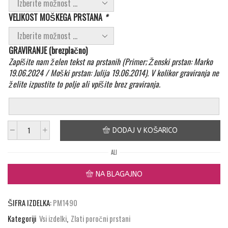
VELIKOST MOŠKEGA PRSTANA
*
GRAVIRANJE (brezplačno)
Zapišite nam želen tekst na prstanih (Primer; Ženski prstan: Marko
19.06.2024 / Moški prstan: Julija 19.06.2014). V kolikor graviranja ne
želite izpustite to polje ali vpišite brez graviranja.
DODAJ V KOŠARICO
Poročna
prstana
ALI
”
Trend
NA BLAGAJNO
“
količina
ŠIFRA IZDELKA:
PM1490
Kategoriji
Vsi izdelki
,
Zlati poročni prstani