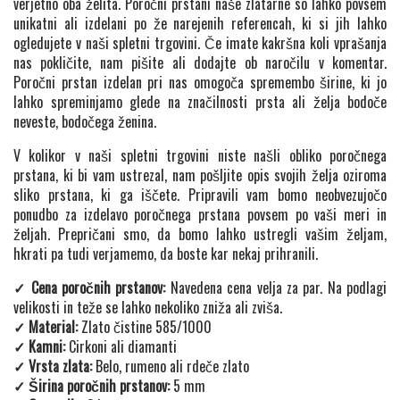
verjetno oba želita. Poročni prstani naše zlatarne so lahko povsem
unikatni ali izdelani po že narejenih referencah, ki si jih lahko
ogledujete v naši spletni trgovini. Če imate kakršna koli vprašanja
nas pokličite, nam pišite ali dodajte ob naročilu v komentar.
Poročni prstan izdelan pri nas omogoča spremembo širine, ki jo
lahko spreminjamo glede na značilnosti prsta ali želja bodoče
neveste, bodočega ženina.
V kolikor v naši spletni trgovini niste našli obliko poročnega
prstana, ki bi vam ustrezal, nam pošljite opis svojih želja oziroma
sliko prstana, ki ga iščete. Pripravili vam bomo neobvezujočo
ponudbo za izdelavo poročnega prstana povsem po vaši meri in
željah. Prepričani smo, da bomo lahko ustregli vašim željam,
hkrati pa tudi verjamemo, da boste kar nekaj prihranili.
✓ Cena poročnih prstanov:
Navedena cena velja za par. Na podlagi
velikosti in teže se lahko nekoliko zniža ali zviša.
✓ Material:
Zlato čistine 585/1000
✓ Kamni:
Cirkoni ali diamanti
✓ Vrsta zlata:
Belo, rumeno ali rdeče zlato
✓ Širina poročnih prstanov:
5 mm