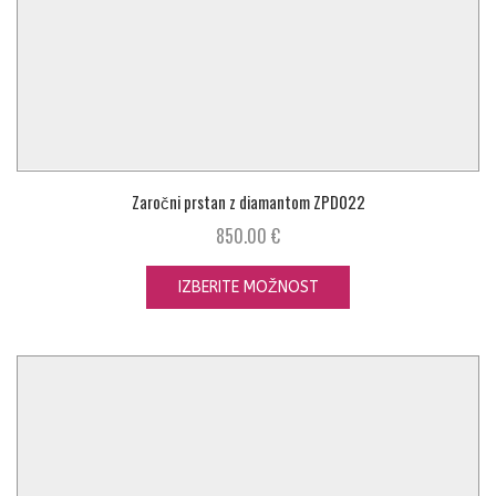
Zaročni prstan z diamantom ZPD022
850.00
€
IZBERITE MOŽNOST