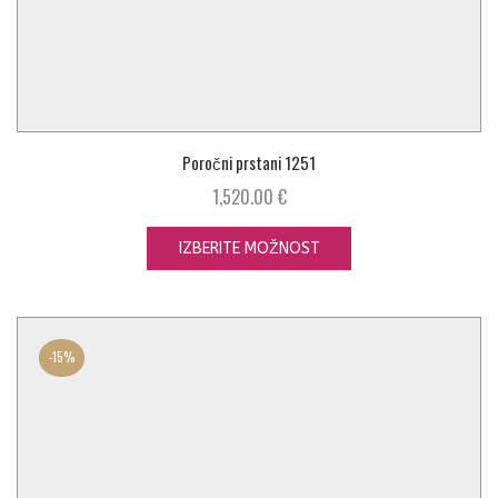
Poročni prstani 1251
1,520.00
€
IZBERITE MOŽNOST
-
15%