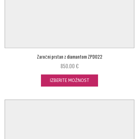
Zaročni prstan z diamantom ZPD022
850.00
€
IZBERITE MOŽNOST