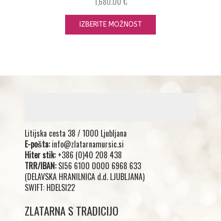
1,680.00
€
IZBERITE MOŽNOST
Litijska cesta 38 / 1000 Ljubljana
E-pošta:
info@zlatarnamursic.si
Hiter stik:
+386 (0)40 208 438
TRR/IBAN:
SI56 6100 0000 6968 633
(DELAVSKA HRANILNICA d.d. LJUBLJANA)
SWIFT: HDELSI22
ZLATARNA S TRADICIJO