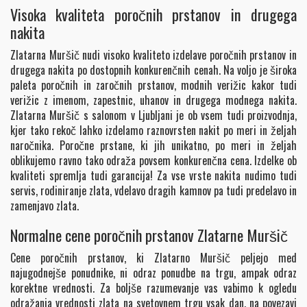
Visoka kvaliteta poročnih prstanov in drugega
nakita
Zlatarna Muršič nudi visoko kvaliteto izdelave poročnih prstanov in
drugega nakita po dostopnih konkurenčnih cenah. Na voljo je široka
paleta poročnih in zaročnih prstanov, modnih verižic kakor tudi
verižic z imenom, zapestnic, uhanov in drugega modnega nakita.
Zlatarna Muršič s salonom v Ljubljani je ob vsem tudi proizvodnja,
kjer tako rekoč lahko izdelamo raznovrsten nakit po meri in željah
naročnika. Poročne prstane, ki jih unikatno, po meri in željah
oblikujemo ravno tako odraža povsem konkurenčna cena. Izdelke ob
kvaliteti spremlja tudi garancija! Za vse vrste nakita nudimo tudi
servis, rodiniranje zlata, vdelavo dragih kamnov pa tudi predelavo in
zamenjavo zlata.
Normalne cene poročnih prstanov Zlatarne Muršič
Cene poročnih prstanov, ki Zlatarno Muršič peljejo med
najugodnejše ponudnike, ni odraz ponudbe na trgu, ampak odraz
korektne vrednosti. Za boljše razumevanje vas vabimo k ogledu
odražanja vrednosti zlata na svetovnem trgu vsak dan, na povezavi