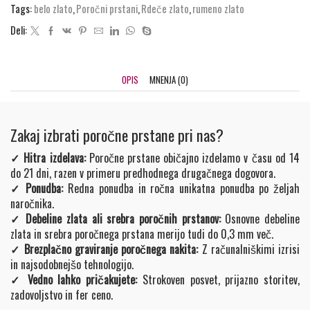
Tags:
belo zlato
,
Poročni prstani
,
Rdeče zlato
,
rumeno zlato
Deli:
OPIS
MNENJA (0)
Zakaj izbrati poročne prstane pri nas?
✓ Hitra izdelava:
Poročne prstane običajno izdelamo v času od 14
do 21 dni, razen v primeru predhodnega drugačnega dogovora.
✓ Ponudba:
Redna ponudba in ročna unikatna ponudba po željah
naročnika.
✓ Debeline zlata ali srebra poročnih prstanov:
Osnovne debeline
zlata in srebra poročnega prstana merijo tudi do 0,3 mm več.
✓ Brezplačno graviranje poročnega nakita:
Z računalniškimi izrisi
in najsodobnejšo tehnologijo.
✓ Vedno lahko pričakujete:
Strokoven posvet, prijazno storitev,
zadovoljstvo in fer ceno.