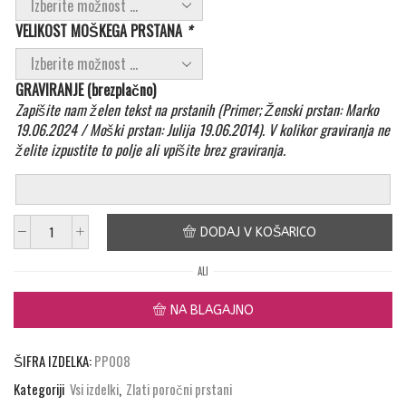
VELIKOST MOŠKEGA PRSTANA
*
GRAVIRANJE (brezplačno)
Zapišite nam želen tekst na prstanih (Primer; Ženski prstan: Marko
19.06.2024 / Moški prstan: Julija 19.06.2014). V kolikor graviranja ne
želite izpustite to polje ali vpišite brez graviranja.
DODAJ V KOŠARICO
Poročni
prstani
ALI
1296
količina
NA BLAGAJNO
ŠIFRA IZDELKA:
PP008
Kategoriji
Vsi izdelki
,
Zlati poročni prstani