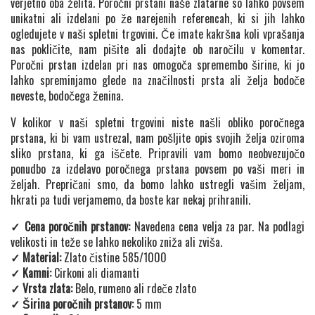
verjetno oba želita. Poročni prstani naše zlatarne so lahko povsem
unikatni ali izdelani po že narejenih referencah, ki si jih lahko
ogledujete v naši spletni trgovini. Če imate kakršna koli vprašanja
nas pokličite, nam pišite ali dodajte ob naročilu v komentar.
Poročni prstan izdelan pri nas omogoča spremembo širine, ki jo
lahko spreminjamo glede na značilnosti prsta ali želja bodoče
neveste, bodočega ženina.
V kolikor v naši spletni trgovini niste našli obliko poročnega
prstana, ki bi vam ustrezal, nam pošljite opis svojih želja oziroma
sliko prstana, ki ga iščete. Pripravili vam bomo neobvezujočo
ponudbo za izdelavo poročnega prstana povsem po vaši meri in
željah. Prepričani smo, da bomo lahko ustregli vašim željam,
hkrati pa tudi verjamemo, da boste kar nekaj prihranili.
✓ Cena poročnih prstanov:
Navedena cena velja za par. Na podlagi
velikosti in teže se lahko nekoliko zniža ali zviša.
✓ Material:
Zlato čistine 585/1000
✓ Kamni:
Cirkoni ali diamanti
✓ Vrsta zlata:
Belo, rumeno ali rdeče zlato
✓ Širina poročnih prstanov:
5 mm