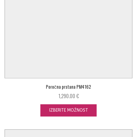
Poročna prstana PM4162
1,290.00
€
IZBERITE MOŽNOST