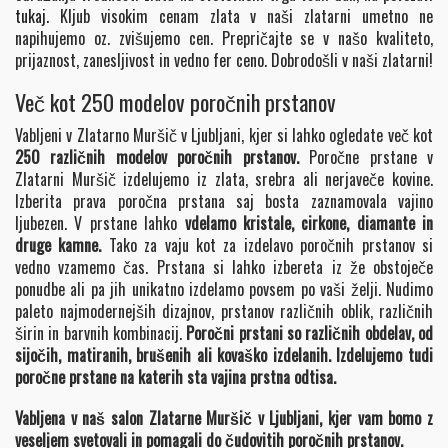
tukaj.
Kljub visokim cenam zlata v naši zlatarni umetno ne
napihujemo oz. zvišujemo cen. Prepričajte se v našo kvaliteto,
prijaznost, zanesljivost in vedno fer ceno. Dobrodošli v naši zlatarni!
Več kot 250 modelov poročnih prstanov
Vabljeni v Zlatarno Muršič v Ljubljani, kjer si lahko ogledate več kot
250 različnih modelov poročnih prstanov.
Poročne prstane v
Zlatarni Muršič izdelujemo iz zlata, srebra ali nerjaveče kovine.
Izberita prava poročna prstana saj bosta zaznamovala vajino
ljubezen. V prstane lahko
vdelamo kristale, cirkone, diamante in
druge kamne.
Tako za vaju kot za izdelavo poročnih prstanov si
vedno vzamemo čas. Prstana si lahko izbereta iz že obstoječe
ponudbe ali pa jih unikatno izdelamo povsem po vaši želji. Nudimo
paleto najmodernejših dizajnov, prstanov različnih oblik, različnih
širin in barvnih kombinacij.
Poročni prstani so različnih obdelav, od
sijočih, matiranih, brušenih ali kovaško izdelanih.
Izdelujemo tudi
poročne
prstane na katerih sta vajina prstna odtisa.
Vabljena v naš salon Zlatarne Muršič v Ljubljani, kjer vam bomo z
veseljem svetovali in pomagali do čudovitih poročnih prstanov.