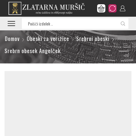
Search
input
Domov
Obeski za verižice
Srebrni obeski
Srebrn obesek Angelček