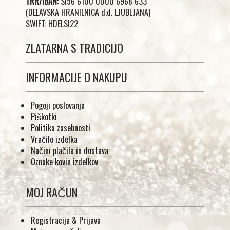
TRR/IBAN:
SI56 6100 0000 6968 633
(DELAVSKA HRANILNICA d.d. LJUBLJANA)
SWIFT: HDELSI22
ZLATARNA S TRADICIJO
INFORMACIJE O NAKUPU
Pogoji poslovanja
Piškotki
Politika zasebnosti
Vračilo izdelka
Načini plačila in dostava
Oznake kovin izdelkov
MOJ RAČUN
Registracija & Prijava