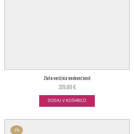
Zlata verižica neskončnost
325.00
€
DODAJ V KOŠARICO
-
2%