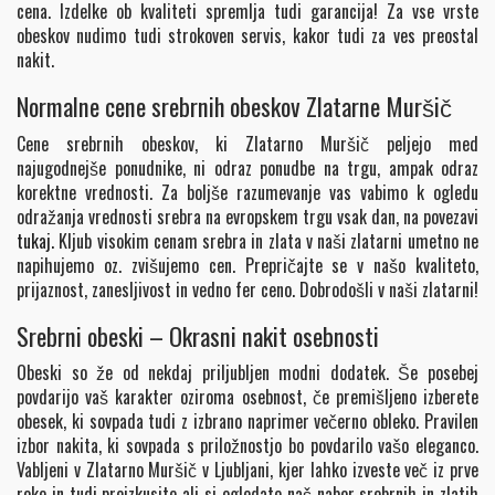
cena. Izdelke ob kvaliteti spremlja tudi garancija! Za vse vrste
obeskov nudimo tudi strokoven servis, kakor tudi za ves preostal
nakit.
Normalne cene srebrnih obeskov Zlatarne Muršič
Cene srebrnih obeskov, ki Zlatarno Muršič peljejo med
najugodnejše ponudnike, ni odraz ponudbe na trgu, ampak odraz
korektne vrednosti. Za boljše razumevanje vas vabimo k ogledu
odražanja vrednosti srebra na evropskem trgu vsak dan, na povezavi
tukaj.
Kljub visokim cenam srebra in zlata v naši zlatarni umetno ne
napihujemo oz. zvišujemo cen. Prepričajte se v našo kvaliteto,
prijaznost, zanesljivost in vedno fer ceno. Dobrodošli v naši zlatarni!
Srebrni obeski – Okrasni nakit osebnosti
Obeski so že od nekdaj priljubljen modni dodatek. Še posebej
povdarijo vaš karakter oziroma osebnost, če premišljeno izberete
obesek, ki sovpada tudi z izbrano naprimer večerno obleko. Pravilen
izbor nakita, ki sovpada s priložnostjo bo povdarilo vašo eleganco.
Vabljeni v Zlatarno Muršič v Ljubljani, kjer lahko izveste več iz prve
roke in tudi preizkusite ali si ogledate naš nabor srebrnih in zlatih