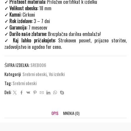
✓ Pristnost materiala:
Priložen certifikat k izdelku
✓ Velikost obeska:
18 mm
✓ Kamni:
Cirkoni
✓ Rok izdelave:
3 – 7 dni
✓ Garancija:
7 mesecev
✓ Darilo naše zlatarne:
Brezplačna darilna embalaža!
✓ Kaj lahko pričakujete:
Strokoven posvet, prijazno storitev,
zadovoljstvo in ugodno fer ceno.
ŠIFRA IZDELKA:
SREB006
Kategoriji
Srebrni obeski
,
Vsi izdelki
Tag:
Srebrni obeski
Deli:
OPIS
MNENJA (0)