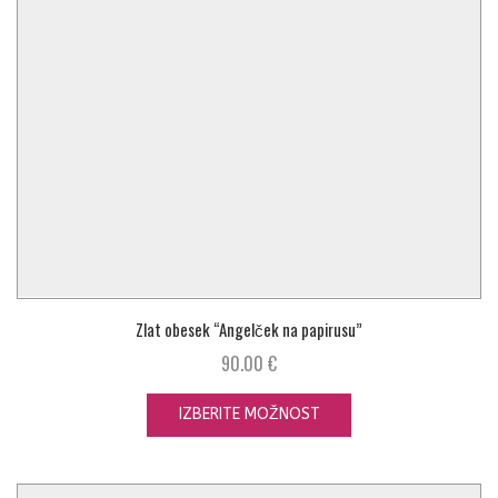
Zlat obesek “Angelček na papirusu”
90.00
€
IZBERITE MOŽNOST