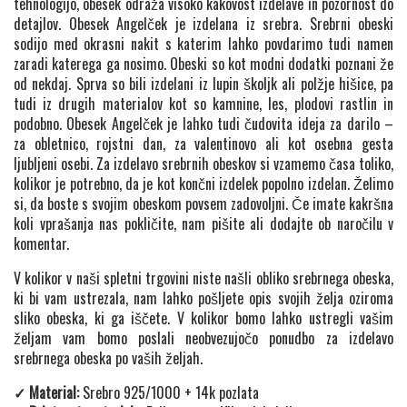
tehnologijo, obesek odraža visoko kakovost izdelave in pozornost do
detajlov. Obesek Angelček je izdelana iz srebra. Srebrni obeski
sodijo med okrasni nakit s katerim lahko povdarimo tudi namen
zaradi katerega ga nosimo. Obeski so kot modni dodatki poznani že
od nekdaj. Sprva so bili izdelani iz lupin školjk ali polžje hišice, pa
tudi iz drugih materialov kot so kamnine, les, plodovi rastlin in
podobno. Obesek Angelček je lahko tudi čudovita ideja za darilo –
za obletnico, rojstni dan, za valentinovo ali kot osebna gesta
ljubljeni osebi. Za izdelavo srebrnih obeskov si vzamemo časa toliko,
kolikor je potrebno, da je kot končni izdelek popolno izdelan. Želimo
si, da boste s svojim obeskom povsem zadovoljni. Če imate kakršna
koli vprašanja nas pokličite, nam pišite ali dodajte ob naročilu v
komentar.
V kolikor v naši spletni trgovini niste našli obliko srebrnega obeska,
ki bi vam ustrezala, nam lahko pošljete opis svojih želja oziroma
sliko obeska, ki ga iščete. V kolikor bomo lahko ustregli vašim
željam vam bomo poslali neobvezujočo ponudbo za izdelavo
srebrnega obeska po vaših željah.
✓ Material:
Srebro 925/1000 + 14k pozlata