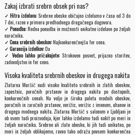
Zakaj izbrati srebrn obsek pri nas?
✓ Hitra izdelava:
Srebrne obeske običajno izdelamo v času od 3 do
7 dni, razen v primeru predhodnega drugačnega dogovora.
✓ Ponudba:
Redna ponudba in možnosti unikatne izdelave po željah
naročnika.
✓ Cena srebrnih obeskov:
Najkonkurenčnejša fer cena.
✓ Garancija izdelkov:
Da
✓ Vedno lahko pričakujete:
Strokoven posvet, prijazno storitev,
zadovoljstvo in fer ceno.
Visoka kvaliteta srebrnih obeskov in drugega nakita
Zlatarna Muršič nudi visoko kvaliteto srebrnih in zlatih obeskov,
zapestnic, poročnih prstanov in drugega nakita po dostopnih,
konkurenčnih cenah. Na voljo je široka paleta modnih obeskov,
poročnih in zaročnih prstanov, verižic, verižic z imenom, uhanov in
drugega modnega nakita. Zlatarna Muršič s salonom v Ljubljani je
ob vsem tudi proizvodnja, kjer lahko izdelamo tudi nakit po meri in
željah naročnika. Srebrne ali zlate obeske, ki jih tudi unikatno, po
meri in željah oblikujemo, ravno tako odraža povsem konkurenčna