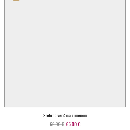
Srebrna verižica z imenom
Izvirna
Trenutna
66.00
€
65.00
€