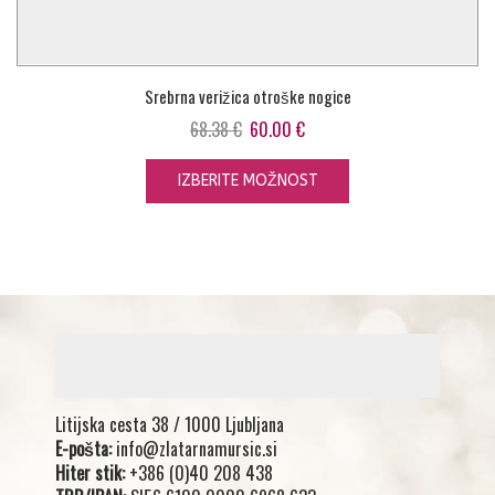
Srebrna verižica otroške nogice
Izvirna
Trenutna
68.38
€
60.00
€
cena
cena
je
je:
IZBERITE MOŽNOST
bila:
60.00 €.
68.38 €.
Litijska cesta 38 / 1000 Ljubljana
E-pošta:
info@zlatarnamursic.si
Hiter stik:
+386 (0)40 208 438