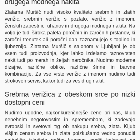
drugega modnega nakita
Zlatarna Muršič nudi visoko kvaliteto srebrnih in zlatih
verižic, srebrnih verižic s pozlato,
verižic z imenom
,
ženskih zapestnic, uhanov in drugega modnega nakita. Na
voljo je tudi široka paleta poročnih in zaročnih prstanov, ki
zaročni trenutek ali poročni dan zaznamujejo s toplino in
ljubeznijo. Zlatarna Muršič s salonom v Ljubljani je ob
vsem tudi proizvodnja, kjer lahko izdelamo raznovrsten
nakit tudi po merah in željah naročnika. Nudimo moderne
dizajne, različne oblike, različne širine in barvne
kombinacije. Za vse vrste verižic z imenom nudimo tudi
strokoven servis
, kakor tudi za ves drug nakit.
Srebrna verižica z obeskom srce po nizki
dostopni ceni
Nudimo ugodne, najkonkurenčnejše cene pri nas, kljub
nenehnim negotovostim in spremembam, ki zadevajo
evropski in svetovni trg ob nakupu srebra, zlata. Kljub
višjim cenam srebra in zlata poizkušamo vedno ponuditi