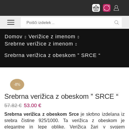
Search
input
Domov
Verižice z imenom
Srebrne verižice z imenom
Srebrna verižica z obeskom ” SRCE “
-
8%
Srebrna verižica z obeskom ” SRCE “
Izvirna
Trenutna
57.82
€
53.00
€
cena
cena
Srebrna verižica z obeskom Srce
je skrbno izdelana iz
je
je:
srebra čistine 925/1000. Ta verižica z obeskom je
bila:
53.00 €.
elegantne in lepe oblike. Verižica žari v svojem