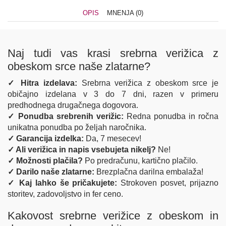
OPIS
MNENJA (0)
Naj tudi vas krasi srebrna verižica z
obeskom srce naše zlatarne?
✓ Hitra izdelava:
Srebrna verižica z obeskom srce je
običajno izdelana v 3 do 7 dni, razen v primeru
predhodnega drugačnega dogovora.
✓ Ponudba srebrenih verižic:
Redna ponudba in ročna
unikatna ponudba po željah naročnika.
✓ Garancija izdelka:
Da, 7 mesecev!
✓ Ali verižica in napis vsebujeta nikelj?
Ne!
✓ Možnosti plačila?
Po predračunu, kartično plačilo.
✓ Darilo naše zlatarne:
Brezplačna darilna embalaža!
✓ Kaj lahko še pričakujete:
Strokoven posvet, prijazno
storitev, zadovoljstvo in fer ceno.
Kakovost srebrne verižice z obeskom in