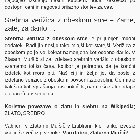
najboljšo izkušnjo našim kupcem, nuditi kakovost po
dostopni ceni in negovati prijazno storitev za vas.
Srebrna verižica z obeskom srce – Zame,
zate, za darilo …
Srebrna verižica z obeskom srce
je priljubljen modni
dodatek. Radi jih nosijo tako mlajši kot starejši. Verižica z
obeskom pa je velikokrat namenjena kot osebno darilo. V
Zlatarni Muršič si za izdelavo srebrnih verižic z obeskom
vzamemo toliko časa, kolikor je potrebno, da je končni
izdelek kot mora biti. Naš cilj in želja je, da boste z
izdelano verižico z obeskom povsem zadovoljni. Če imate
kakršna koli vprašanja nas
pokličite
, nam pišite ali dodajte
ob naročilu v komentar.
Koristne povezave o zlatu in srebru na Wikipedia;
ZLATO
,
SREBRO
Vabljeni v Zlatarno Muršič v Ljubljani, kjer lahko izveste
vse in še več iz prve roke.
Vse dobro, Zlatarna Muršič!