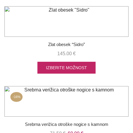
Zlat obesek “Sidro”
145.00
€
IZBERITE MOŽNOST
-
16%
Srebrna verižica otroške nogice s kamnom