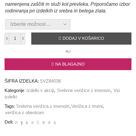
namenjena zaščiti in služi kot prevleka. Priporočamo izbor
rodiniranja pri izdelkih iz srebra in belega zlata.
DODAJ V KOŠARICO
Srebrna
verižica
ALI
z
obeskom
NA BLAGAJNO
"
SRCE
"
ŠIFRA IZDELKA:
SVZIM036
količina
Kategorije
Izdelki v akciji
,
Srebrne verižice z imenom
,
Vsi
izdelki
Tags:
Srebrna verižica z imenom
,
Verižica z imeni
,
verižica z obeskom
Deli: