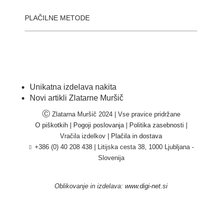
PLAČILNE METODE
Unikatna izdelava nakita
Novi artikli Zlatarne Muršič
Ⓒ
Zlatarna Muršič 2024 | Vse pravice pridržane
O piškotkih
|
Pogoji poslovanja
|
Politika zasebnosti
|
Vračila izdelkov |
Plačila in dostava
+386 (0) 40 208 438
|
Litijska cesta 38, 1000 Ljubljana -
Slovenija
Oblikovanje in izdelava:
www.digi-net.si