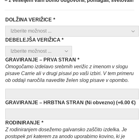
– z veseljem vam bomo odgovorili, pomagali, svetovali!
DOLŽINA VERIŽICE
*
DEBELEJŠA VERIŽICA
*
GRAVIRANJE – PRVA STRAN
*
Omogočamo izdelavo srebrnih verižic z imenom v slogu
pisave Carrie ali v drugi pisavi po vaši izbiri. V tem primeru
ob oddaji naročila navedite želen slog pisave v opombo.
GRAVIRANJE – HRBTNA STRAN (Ni obvezno)
(+
6.00
€
)
RODINIRANJE
*
Z rodiniranjem dosežemo galvansko zaščito izdelka. Je
postopek pri katerem za anodo uporabimo kovino, ki je