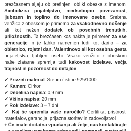
57.82 €.
brezčasnem sijaju ob prefinjeni obliki obeska z imenom.
Simbolizira prijateljstvo, medsebojno povezanost,
ljubezen in toplino do imenovane osebe
. Srebrna
verižica z obeskom je primerna
za vsakodnevno nošenje
ali kot nežen
dodatek ob posebnih trenutkih,
priložnostih
. Ta brezčasen kos nakita je primeren
za vse
generacije
in je lahko namenjen tudi kot darilo –
za
obletnico, rojstni dan, Valentinovo ali kot osebna gesta
prijateljstva, ljubljeni osebi. Vsako verižico z obeskom
naše zlatarne spremlja tudi
kakovost izdelave, večja
trajnost in pozornost do detajlov
.
✓ Privzeti material:
Srebro čistine 925/1000
✓ Kamen:
Cirkon
✓ Debelina napisa:
0,9 mm
✓ Višina napisa:
20 mm
✓ Rok izdelave:
3 – 7 dni
✓ Kaj še spremlja vaše naročilo?
Certifikat pristnosti
materialov, garancija, prijazna storitev in zadovoljstvo!
+ Če imate dodatna vprašanja ali želje, nas kontaktirajte