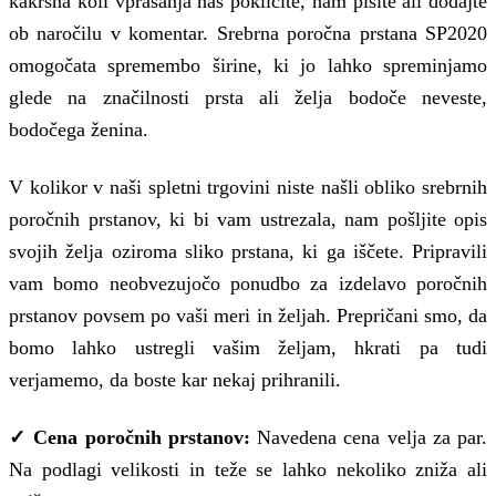
kakršna koli vprašanja nas pokličite, nam pišite ali dodajte
ob naročilu v komentar. Srebrna poročna prstana SP2020
omogočata spremembo širine, ki jo lahko spreminjamo
glede na značilnosti prsta ali želja bodoče neveste,
bodočega ženina.
V kolikor v naši spletni trgovini niste našli obliko srebrnih
poročnih prstanov, ki bi vam ustrezala, nam pošljite opis
svojih želja oziroma sliko prstana, ki ga iščete. Pripravili
vam bomo neobvezujočo ponudbo za izdelavo poročnih
prstanov povsem po vaši meri in željah. Prepričani smo, da
bomo lahko ustregli vašim željam, hkrati pa tudi
verjamemo, da boste kar nekaj prihranili.
✓ Cena poročnih prstanov:
Navedena cena velja za par.
Na podlagi velikosti in teže se lahko nekoliko zniža ali