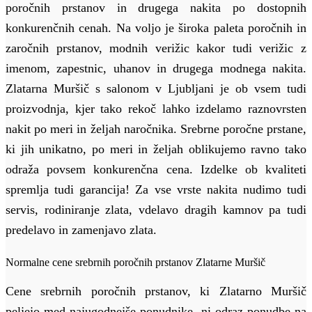
poročnih prstanov in drugega nakita po dostopnih
konkurenčnih cenah. Na voljo je široka paleta poročnih in
zaročnih prstanov, modnih verižic kakor tudi verižic z
imenom, zapestnic, uhanov in drugega modnega nakita.
Zlatarna Muršič s salonom v Ljubljani je ob vsem tudi
proizvodnja, kjer tako rekoč lahko izdelamo raznovrsten
nakit po meri in željah naročnika. Srebrne poročne prstane,
ki jih unikatno, po meri in željah oblikujemo ravno tako
odraža povsem konkurenčna cena. Izdelke ob kvaliteti
spremlja tudi garancija! Za vse vrste nakita nudimo tudi
servis, rodiniranje zlata, vdelavo dragih kamnov pa tudi
predelavo in zamenjavo zlata.
Normalne cene srebrnih poročnih prstanov Zlatarne Muršič
Cene srebrnih poročnih prstanov, ki Zlatarno Muršič
peljejo med najugodnejše ponudnike, ni odraz ponudbe na