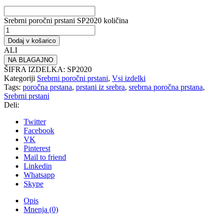
Srebrni poročni prstani SP2020 količina
Dodaj v košarico
ALI
NA BLAGAJNO
ŠIFRA IZDELKA:
SP2020
Kategoriji
Srebrni poročni prstani
,
Vsi izdelki
Tags:
poročna prstana
,
prstani iz srebra
,
srebrna poročna prstana
,
Srebrni prstani
Deli:
Twitter
Facebook
VK
Pinterest
Mail to friend
Linkedin
Whatsapp
Skype
Opis
Mnenja (0)