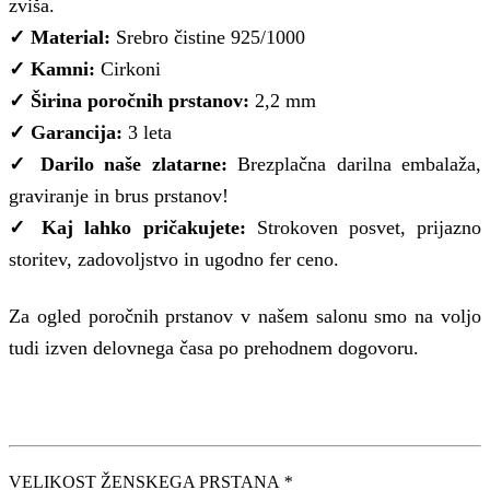
zviša.
✓ Material:
Srebro čistine 925/1000
✓ Kamni:
Cirkoni
✓ Širina poročnih prstanov:
2,2 mm
✓ Garancija:
3 leta
✓ Darilo naše zlatarne:
Brezplačna darilna embalaža,
graviranje in brus prstanov!
✓ Kaj lahko pričakujete:
Strokoven posvet, prijazno
storitev, zadovoljstvo in ugodno fer ceno.
Za ogled poročnih prstanov v našem salonu smo na voljo
tudi izven delovnega časa po prehodnem dogovoru.
VELIKOST ŽENSKEGA PRSTANA
*