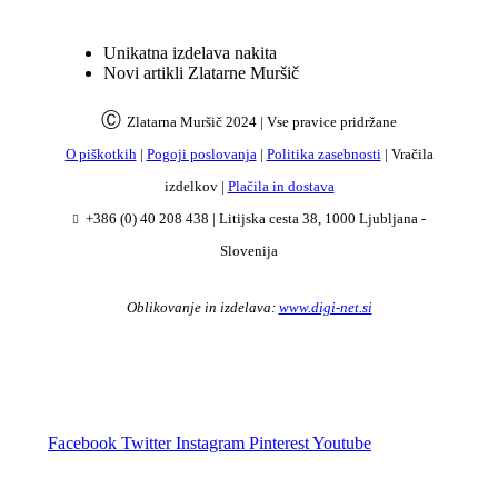
Unikatna izdelava nakita
Novi artikli Zlatarne Muršič
Ⓒ
Zlatarna Muršič 2024 | Vse pravice pridržane
O piškotkih
|
Pogoji poslovanja
|
Politika zasebnosti
| Vračila
izdelkov |
Plačila in dostava
+386 (0) 40 208 438
|
Litijska cesta 38, 1000 Ljubljana -
Slovenija
Oblikovanje in izdelava:
www.digi-net.si
Facebook
Twitter
Instagram
Pinterest
Youtube