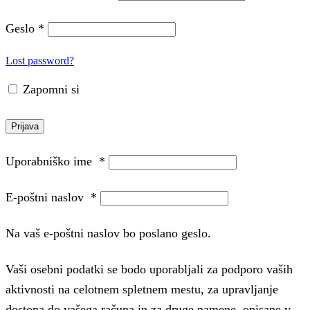
Geslo
*
Lost password?
Zapomni si
Prijava
Uporabniško ime
*
E-poštni naslov
*
Na vaš e-poštni naslov bo poslano geslo.
Vaši osebni podatki se bodo uporabljali za podporo vaših
aktivnosti na celotnem spletnem mestu, za upravljanje
dostopa do vašega računa in za druge namene, opisane v