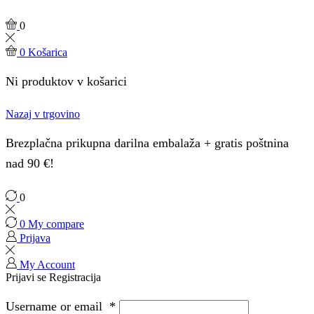
0
0
Košarica
Ni produktov v košarici
Nazaj v trgovino
Brezplačna prikupna darilna embalaža + gratis poštnina
nad 90 €!
0
0
My compare
Prijava
My Account
Prijavi se
Registracija
Username or email
*