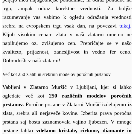
trgu, ampak odraz korektne vrednosti. Za boljše
razumevanje vas vabimo k ogledu odražanja vrednosti
srebra na evropskem trgu vsak dan, na povezavi
tukaj.
Kljub visokim cenam zlata v naši zlatarni umetno ne
napihujemo oz. zvišujemo cen. Prepričajte se v našo
kvaliteto, prijaznost, zanesljivost in vedno fer ceno.
Dobrodošli v naši zlatarni!
Več kot 250 zlatih in srebrnih modelov poročnih prstanov
Vabljeni v Zlatarno Muršič v Ljubljani, kjer si lahko
ogledate več kot
250 različnih modelov poročnih
prstanov.
Poročne prstane v Zlatarni Muršič izdelujemo iz
zlata, srebra ali nerjaveče kovine. Izberita prava poročna
prstana saj bosta zaznamovala vajino ljubezen. V mnoge
prstane lahko
vdelamo kristale, cirkone, diamante in