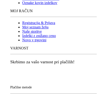
Oznake kovin izdelkov
MOJ RAČUN
Registracija & Prijava
Moj seznam želja
Naše storitve
Izdelki z znižano ceno
Novo v trgovini
VARNOST
Skrbimo za vašo varnost pri plačilih!
Plačilne metode