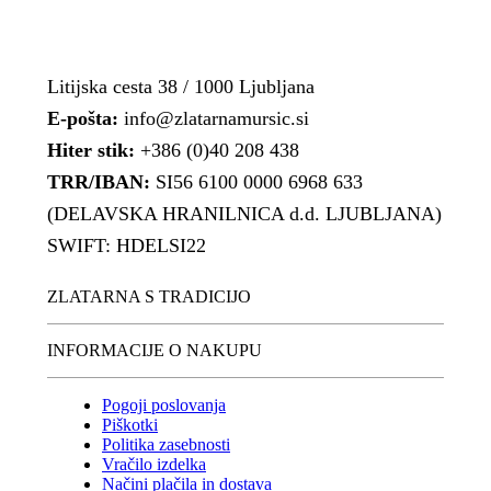
Litijska cesta 38 / 1000 Ljubljana
E-pošta:
info@zlatarnamursic.si
Hiter stik:
+386 (0)40 208 438
TRR/IBAN:
SI56 6100 0000 6968 633
(DELAVSKA HRANILNICA d.d. LJUBLJANA)
SWIFT: HDELSI22
ZLATARNA S TRADICIJO
INFORMACIJE O NAKUPU
Pogoji poslovanja
Piškotki
Politika zasebnosti
Vračilo izdelka
Načini plačila in dostava