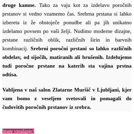
druge kamne.
Tako za vaju kot za izdelavo poročnih
prstanov si vedno vzamemo čas. Srebrna prstana si lahko
izbereta iz že obstoječe ponudbe ali pa jih unikatno
izdelamo povsem po vaši želji. Nudimo moderne dizajne,
prstane različnih oblik, različnih širin in barvnih
kombinacij.
Srebrni poročni prstani so lahko različnih
obdelav, od sijočih, matiranih ali brušenih.
Izdelujemo
tudi
poročne
prstane na katerih sta vajina prstna
odtisa.
Vabljena v naš salon Zlatarne Muršič v Ljubljani, kjer
vam bomo z veseljem svetovali in pomagali do
čudovitih poročnih prstanov iz srebra.
Imate vprašanje?