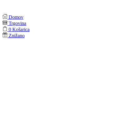
Domov
Trgovina
0
Košarica
Znižano