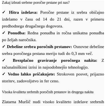
Zakaj izbrati srebrne poročne prstane pri nas?
✓ Hitra izdelava:
Poročne prstane iz srebra običajno
izdelamo v času od 14 do 21 dni, razen v primeru
predhodnega drugačnega dogovora.
✓ Ponudba:
Redna ponudba in ročna unikatna ponudba
po željah naročnika.
✓ Debeline srebra poročnih prstanov:
Osnovne debeline
srebra poročnega prstana merijo tudi do 0,3 mm več.
✓ Brezplačno graviranje poročnega nakita:
Z
računalniškimi izrisi in najsodobnejšo tehnologijo.
✓ Vedno lahko pričakujete:
Strokoven posvet, prijazno
storitev, zadovoljstvo in fer ceno.
Visoka kvaliteta srebrnih poročnih prstanov in drugega nakita
Zlatarna Muršič nudi visoko kvaliteto izdelave srebrnih