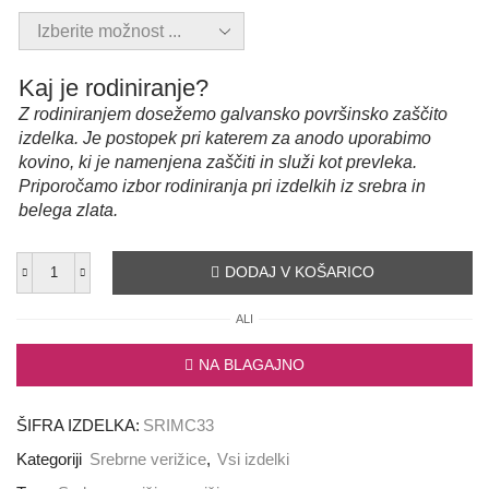
Kaj je rodiniranje?
Z rodiniranjem dosežemo galvansko površinsko zaščito
izdelka. Je postopek pri katerem za anodo uporabimo
kovino, ki je namenjena zaščiti in služi kot prevleka.
Priporočamo izbor rodiniranja pri izdelkih iz srebra in
belega zlata.
DODAJ V KOŠARICO
Verižica
"Circle"
ALI
količina
NA BLAGAJNO
ŠIFRA IZDELKA:
SRIMC33
Kategoriji
Srebrne verižice
,
Vsi izdelki