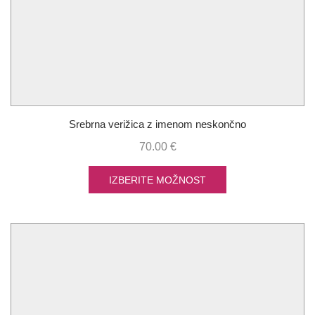
Srebrna verižica z imenom neskončno
70.00
€
IZBERITE MOŽNOST