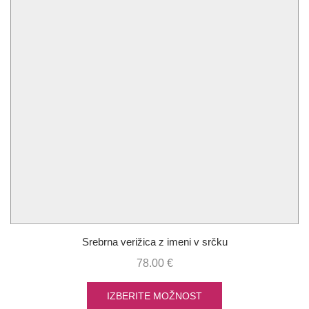
Srebrna verižica z imeni v srčku
78.00
€
IZBERITE MOŽNOST