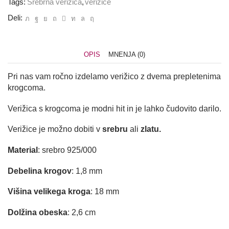
Tags:
Srebrna verižica
,
verižice
Deli:
OPIS
MNENJA (0)
Pri nas vam ročno izdelamo verižico z dvema prepletenima
krogcoma.
Verižica s krogcoma je modni hit in je lahko čudovito darilo.
Verižice je možno dobiti v
srebru
ali
zlatu.
Material
: srebro 925/000
Debelina krogov
: 1,8 mm
Višina velikega kroga
: 18 mm
Dolžina obeska
: 2,6 cm