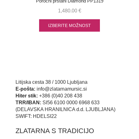
Poročni prstani Diamond PP1319
1,480.00
€
IZBERITE MOŽNOST
Litijska cesta 38 / 1000 Ljubljana
E-pošta:
info@zlatarnamursic.si
Hiter stik:
+386 (0)40 208 438
TRR/IBAN:
SI56 6100 0000 6968 633
(DELAVSKA HRANILNICA d.d. LJUBLJANA)
SWIFT: HDELSI22
ZLATARNA S TRADICIJO