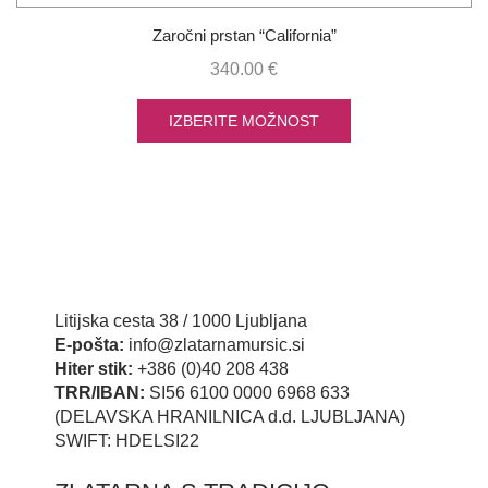
Zaročni prstan “California”
340.00
€
IZBERITE MOŽNOST
Litijska cesta 38 / 1000 Ljubljana
E-pošta:
info@zlatarnamursic.si
Hiter stik:
+386 (0)40 208 438
TRR/IBAN:
SI56 6100 0000 6968 633
(DELAVSKA HRANILNICA d.d. LJUBLJANA)
SWIFT: HDELSI22