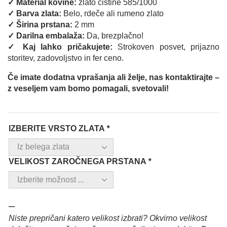
✓ Material kovine:
zlato čistine 585/1000
✓ Barva zlata:
Belo, rdeče ali rumeno zlato
✓ Širina prstana:
2 mm
✓ Darilna embalaža:
Da, brezplačno!
✓ Kaj lahko pričakujete:
Strokoven posvet, prijazno
storitev, zadovoljstvo in fer ceno.
Če imate dodatna vprašanja ali želje, nas kontaktirajte –
z veseljem vam bomo pomagali, svetovali!
IZBERITE VRSTO ZLATA
*
VELIKOST ZAROČNEGA PRSTANA
*
–
Niste prepričani katero velikost izbrati? Okvirno velikost