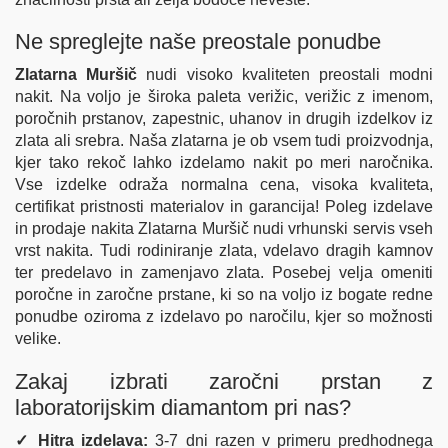
Ne spreglejte naše preostale ponudbe
Zlatarna Muršič
nudi visoko kvaliteten preostali modni
nakit. Na voljo je široka paleta verižic, verižic z imenom,
poročnih prstanov, zapestnic, uhanov in drugih izdelkov iz
zlata ali srebra. Naša zlatarna je ob vsem tudi proizvodnja,
kjer tako rekoč lahko izdelamo nakit po meri naročnika.
Vse izdelke odraža normalna cena, visoka kvaliteta,
certifikat pristnosti materialov in garancija! Poleg izdelave
in prodaje nakita Zlatarna Muršič nudi vrhunski servis vseh
vrst nakita. Tudi rodiniranje zlata, vdelavo dragih kamnov
ter predelavo in zamenjavo zlata. Posebej velja omeniti
poročne in zaročne prstane, ki so na voljo iz bogate redne
ponudbe oziroma z izdelavo po naročilu, kjer so možnosti
velike.
Zakaj izbrati zaročni prstan z
laboratorijskim diamantom pri nas?
✓ Hitra izdelava:
3-7 dni razen v primeru predhodnega