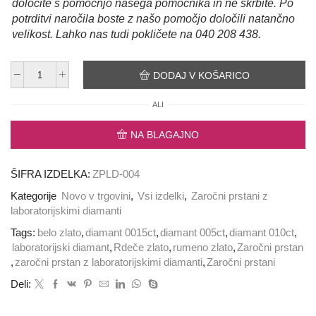
določite s pomočnjo našega pomočnika in ne skrbite. Po
potrditvi naročila boste z našo pomočjo določili natančno
velikost. Lahko nas tudi pokličete na 040 208 438.
DODAJ V KOŠARICO
Zaročni
prstan
ALI
z
laboratorijskimi
NA BLAGAJNO
diamanti
ZPLD004
količina
ŠIFRA IZDELKA:
ZPLD-004
Kategorije
Novo v trgovini
,
Vsi izdelki
,
Zaročni prstani z
laboratorijskimi diamanti
Tags:
belo zlato
,
diamant 0015ct
,
diamant 005ct
,
diamant 010ct
,
laboratorijski diamant
,
Rdeče zlato
,
rumeno zlato
,
Zaročni prstan
,
zaročni prstan z laboratorijskimi diamanti
,
Zaročni prstani
Deli: