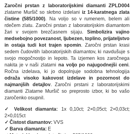
Zaročni prstan z laboratorijskimi diamanti ZPLD004
zlatarne Muršič so skrbno izdelani
iz 14-karatnega zlata
čistine (585/1000)
. Na voljo so v rumenem, belem ali
rdečem zlatu. Zaročni prstan z laboratorijskim diamantom
žari v svojem brezčasnem sijaju.
Simbolizira vajino
medsebojno povezanost, ljubezen, toplino, prijateljstvo
in ostaja tudi kot trajen spomin
. Zaročni prstan krasi
sedem čudovitih laboratorijskih diamantov, ki navdušuje s
svojo mogočnostjo in lepoto. Ta izjemen kos zaročnega
nakita je v naši zlatarni
na voljo po najugodnejši ceni
.
Ročna izdelava, ki jo dopolnjuje sodobna tehnologija
odraža visoko kakovost izdelave in pozornost do
najmanjših detajlov
. Zaročni prstani z laboratorijskimi
diamanti Zlatarne Muršič so preprosto izbor, ki bo vašo
zaročenko osupnil.
✓ Velikost diamanta:
1x 0,10ct; 2×0,05ct; 2×0,03ct;
2×0,015ct
✓ Čistost diamantov:
VVS
✓ Barva diamanta:
E