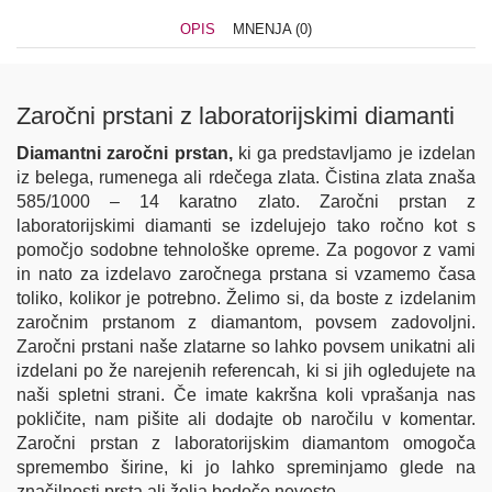
OPIS
MNENJA (0)
Zaročni prstani z laboratorijskimi diamanti
Diamantni zaročni prstan,
ki ga predstavljamo je izdelan
iz belega, rumenega ali rdečega zlata. Čistina zlata znaša
585/1000 – 14 karatno zlato. Zaročni prstan z
laboratorijskimi diamanti se izdelujejo tako ročno kot s
pomočjo sodobne tehnološke opreme. Za pogovor z vami
in nato za izdelavo zaročnega prstana si vzamemo časa
toliko, kolikor je potrebno. Želimo si, da boste z izdelanim
zaročnim prstanom z diamantom, povsem zadovoljni.
Zaročni prstani naše zlatarne so lahko povsem unikatni ali
izdelani po že narejenih referencah, ki si jih ogledujete na
naši spletni strani. Če imate kakršna koli vprašanja nas
pokličite, nam pišite ali dodajte ob naročilu v komentar.
Zaročni prstan z laboratorijskim diamantom omogoča
spremembo širine, ki jo lahko spreminjamo glede na
značilnosti prsta ali želja bodoče neveste.