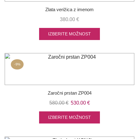
Zlata verižica z imenom
380.00
€
IZBERITE MOŽNOST
-
9%
Zaročni prstan ZP004
Izvirna
Trenutna
580.00
€
530.00
€
cena
cena
je
je:
IZBERITE MOŽNOST
bila:
530.00 €.
580.00 €.