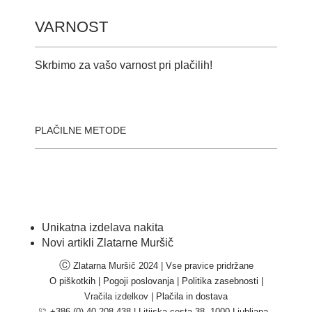
VARNOST
Skrbimo za vašo varnost pri plačilih!
PLAČILNE METODE
Unikatna izdelava nakita
Novi artikli Zlatarne Muršič
Ⓒ
Zlatarna Muršič 2024 | Vse pravice pridržane
O piškotkih
|
Pogoji poslovanja
|
Politika zasebnosti
|
Vračila izdelkov |
Plačila in dostava
+386 (0) 40 208 438
|
Litijska cesta 38, 1000 Ljubljana -