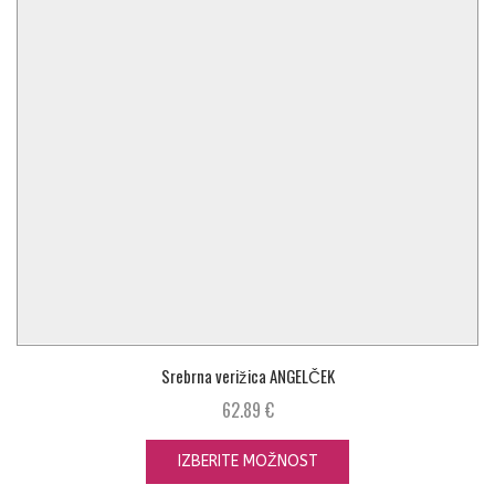
Srebrna verižica ANGELČEK
62.89
€
IZBERITE MOŽNOST