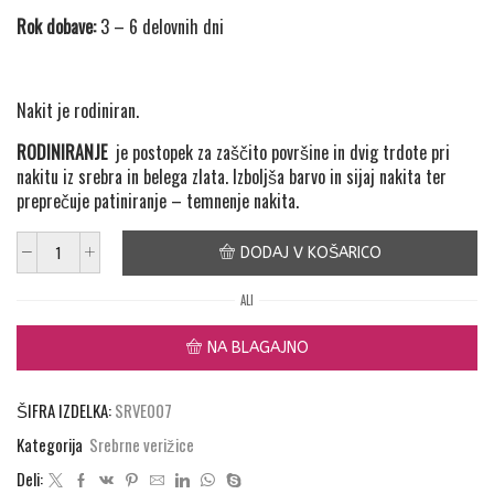
Rok dobave:
3 – 6 delovnih dni
Nakit je rodiniran.
RODINIRANJE
je postopek za zaščito površine in dvig trdote pri
nakitu iz srebra in belega zlata. Izboljša barvo in sijaj nakita ter
preprečuje patiniranje – temnenje nakita.
DODAJ V KOŠARICO
Srebrna
ogrlica
ALI
"Infinity"
količina
NA BLAGAJNO
ŠIFRA IZDELKA:
SRVE007
Kategorija
Srebrne verižice
Deli: