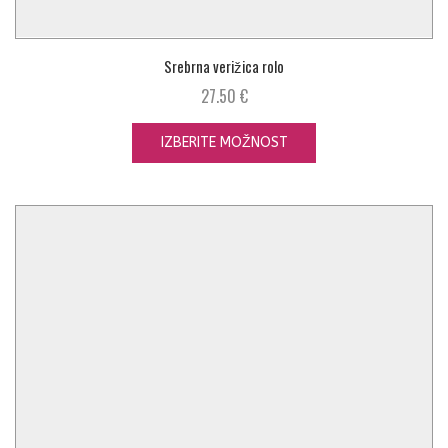
Srebrna verižica rolo
27.50
€
IZBERITE MOŽNOST