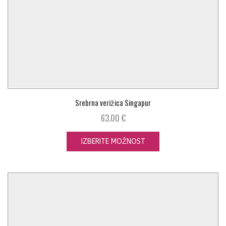
Srebrna verižica Singapur
63.00
€
IZBERITE MOŽNOST