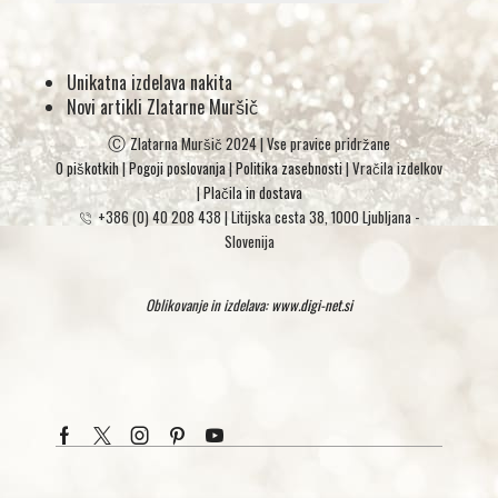
Unikatna izdelava nakita
Novi artikli Zlatarne Muršič
Ⓒ
Zlatarna Muršič 2024 | Vse pravice pridržane
O piškotkih
|
Pogoji poslovanja
|
Politika zasebnosti
| Vračila izdelkov
|
Plačila in dostava
+386 (0) 40 208 438
|
Litijska cesta 38, 1000 Ljubljana -
Slovenija
Oblikovanje in izdelava:
www.digi-net.si
Facebook
Twitter
Instagram
Pinterest
Youtube