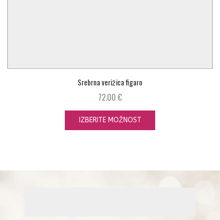
Srebrna verižica figaro
72.00
€
IZBERITE MOŽNOST