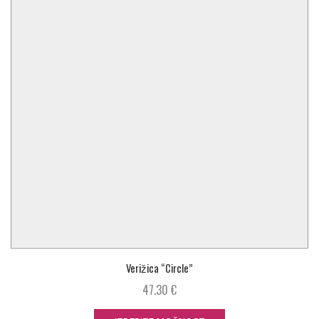
Verižica “Circle”
47.30
€