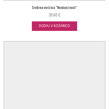
Srebrna verižica “Neskončnost”
39.60
€
DODAJ V KOŠARICO