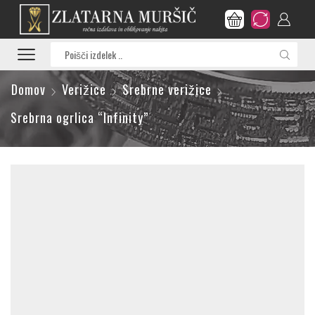
Search
input
Domov
Verižice
Srebrne verižice
Srebrna ogrlica “Infinity”